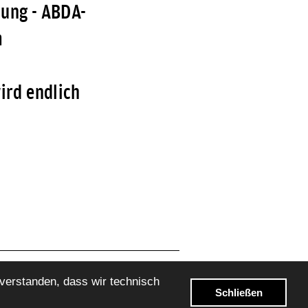
ung - ABDA-
m
ird endlich
nverstanden, dass wir technisch
Impressum
Datenschutz
Schließen