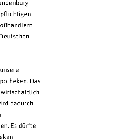
randenburg
pflichtigen
roßhändlern
 Deutschen
 unsere
Apotheken. Das
wirtschaftlich
ird dadurch
h
en. Es dürfte
heken