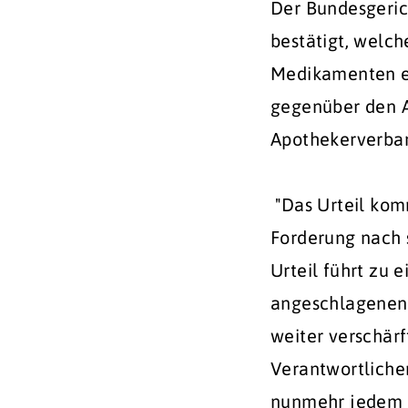
Der Bundesgeric
bestätigt, welch
Medikamenten ei
gegenüber den A
Apothekerverban
"Das Urteil kom
Forderung nach s
Urteil führt zu 
angeschlagenen 
weiter verschärft
Verantwortliche
nunmehr jedem kl