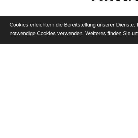
ABDA-Pres
Cookies erleichtern die Bereitstellung unserer Dienste.
notwendige Cookies verwenden. Weiteres finden Sie un
Apotheker
unfairer A
Der Deutsche Apo
Anfertigen soge
sind patienteni
z.B. in der Kreb