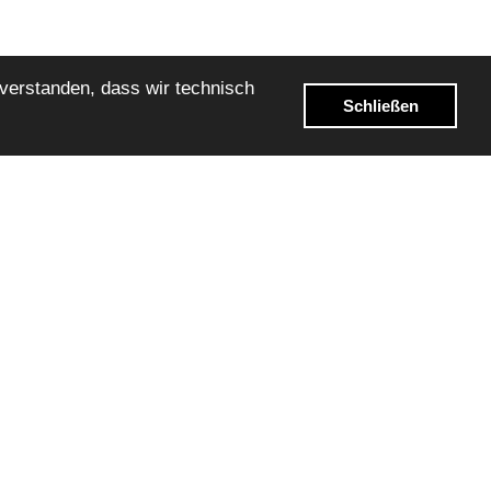
nverstanden, dass wir technisch
Schließen
gen
für das
ialrezepturen
n Anwendung, die