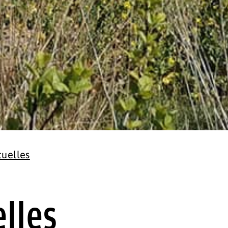
tuelles
lles