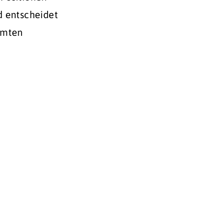
d entscheidet
amten