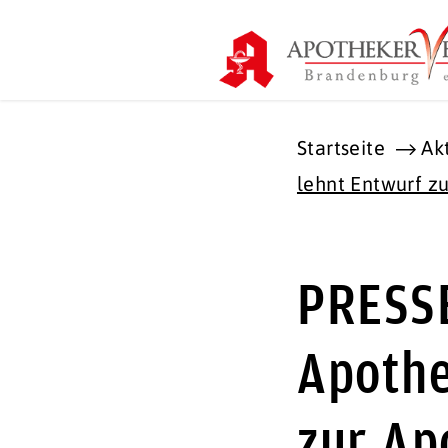
Startseite
Ak
lehnt Entwurf z
PRESS
Apothe
zur Ap