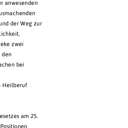
der anwesenden
 ausmachenden
 und der Weg zur
ichkeit,
heke zwei
n den
achen bei
n Heilberuf
esetzes am 25.
Positionen