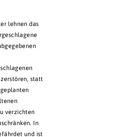
er lehnen das
rgeschlagene
 abgegebenen
eschlagenen
zerstören, statt
G geplanten
ltenen
u verzichten
uschränken. In
fährdet und ist