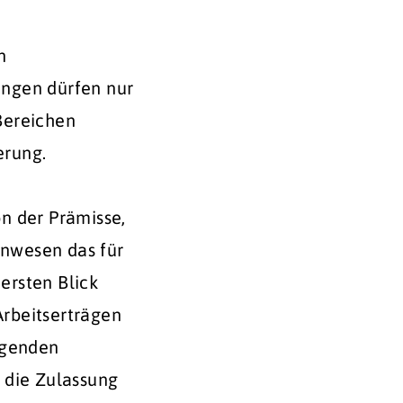
d
n
ungen dürfen nur
Bereichen
erung.
n der Prämisse,
nwesen das für
 ersten Blick
rbeitserträgen
egenden
 die Zulassung