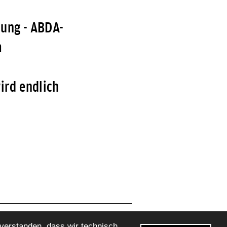
ung - ABDA-
m
ird endlich
nverstanden, dass wir technisch